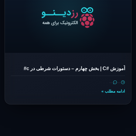
آموزش #C | بخش چهارم – دستورات شرطی در c#
…
…
ادامه مطلب »