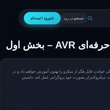
ورود / ثبت‌نام
 در مورد اینکه فایل hex چیست، صحبت کنیم. همچنین چگونگی خواندن فایل هگز از میکرو را بهتون آموزش خواهم داد و در
ست، میکروکنترلر بصورت خود پروگرامر عمل کند، دانستن