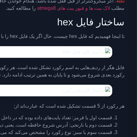
نکته:
اگر میکروکنترلر از قبل قفل شده باشد، هنگام خواندن حاف
مطلب
لاک بیت ها و فیوز بیت های atmega8
را مطالعه کنید.
ساختار فایل hex
تا اینجا فهمیدیم که فایل hex چیست. حال اگر یک فایل hex را با نرم افزار notepad باز کنید، با ساختاری همانند شکل زیر رو به رو خواهید شد.
رکورد بعدی شروع می‌شود و تا پایان به همین ترتیب ادامه دارد. تمامی این کاراکترها به صورت ASCII
هر رکورد از 5 قسمت تشکیل شده است که عبارت‌اند از:
قسمت اول یا قرمز: تعداد بایت‌های داده بوده که در داخ
قسمت دوم یا نارنجی: آدرس شروع حافظه است. یعنی دیتای