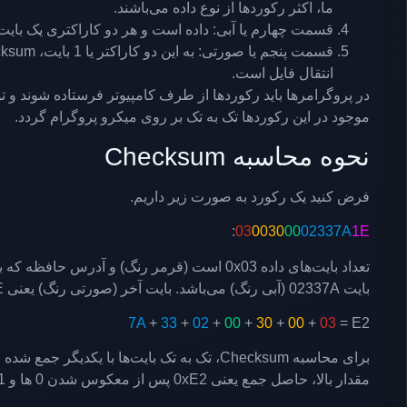
ما، اکثر رکوردها از نوع داده می‌باشند.
قسمت چهارم یا آبی: داده است و هر دو کاراکتری یک بایت 
انتقال فایل است.
در پروگرامرها باید رکوردها از طرف کامپیوتر فرستاده شوند و
موجود در این رکوردها تک به تک بر روی میکرو پروگرام گردد.
نحوه محاسبه Checksum
فرض کنید یک رکورد به صورت زیر داریم.
:
03
0030
00
02337A
1E
بایت 02337A (آبی رنگ) می‌باشد. بایت آخر (صورتی رنگ) یعنی 0x1E همان Checksum است که به صورت زیر محاسبه می‌شود.
7A
+
33
+
02
+
00
+
30
+
00
+
03
= E2
مقدار بالا، حاصل جمع یعنی 0xE2 پس از معکوس شدن 0 ها و 1 ها به 0x1D تبدیل و در نهایت با 1 جمع می‌شود.