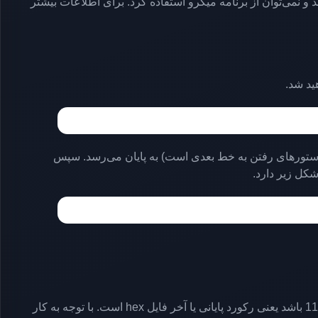
 نمی‌توان از برنامه میکرو استفاده کرد. برای اطلاعات بیشتر
ورد تشکل شده است. هر رکورد با علامت دو نقطه (:) شروع می‌شود و با علامت‌های r\n\ (که همان دستورهای رفتن به خط بعدی است) به پایان می‌رسد. سپس
قسمت سوم یا سبز: نوع رکورد را مشخص می‌کند که می‌تواند 00 یا 01 باشد. اگر 00 باشد، یعنی نوع رکورد به صورت داده و اگر 11 باشد یعنی رکورد پایانی یا آخر فایل hex است. با توجه به کار