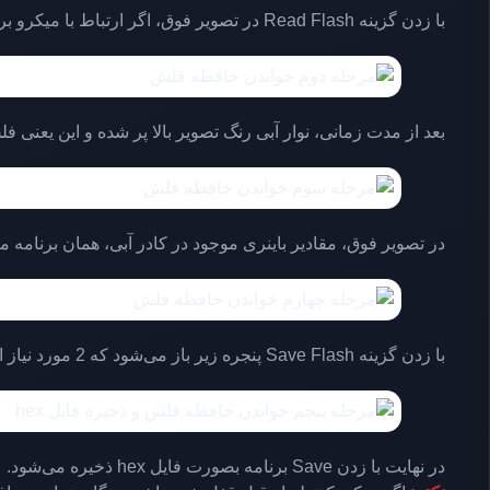
با زدن گزینه Read Flash در تصویر فوق، اگر ارتباط با میکرو بر قرار باشد، پروگرامر شروع به خواندن محتویات فلش می‌کند.
بعد از مدت زمانی، نوار آبی رنگ تصویر بالا پر شده و این یعنی فلش خوانده شده است. حال به تب
در تصویر فوق، مقادیر باینری موجود در کادر آبی، همان برنامه میکروکنترلر است
با زدن گزینه Save Flash پنجره زیر باز می‌شود که 2 مورد نیاز است. اولی اسم فایل و دومی پسوند فایل است که باید بر روی hex قرار گیرد.
در نهایت با زدن Save برنامه بصورت فایل hex ذخیره می‌شود.