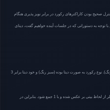
جم یا صورتی: به این دو کاراکتر یا 1 بایت، Checksum گفته شده و توسط کامپایلر تولید می‌شود. وظیفه Checksum کنترل صحیح بودن کاراکترهای رکورد در برابر نویز پذیری هنگام
ا توجه به دستوراتی که در جلسات آینده خواهیم گفت، دیتای
تعداد بایت‌های داده 0x03 است (قرمر رنگ) و آدرس حافظه که بایت‌های این رکورد باید در آنجا ریخته شوند، 0x0030 می‌باشد (نارنجی رنگ). نوع رکورد به صورت دیتا بوده (سبز رنگ) و خود دیتا برابر 3
برای محاسبه Checksum، تک به تک بایت‌ها با یکدیگر جمع شده و حاصل نهایی به صورت مکمل 2 در می‌آید. مکمل 2 یعنی عدد مورد نظر از لحاظ بیتی بر عکس شده و با 1 جمع شود. بنابراین در