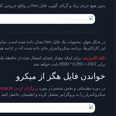
بدون هیچ حرف زیاد و گزاف گویی، فایل hex در واقع خروجی کامپایلر است که باید بر روی میکروکنترلر پروگرام شود. فایل hex نتیجه تبدیل کد C به اسمبلی و در نهایت اسمبلی به hex است.
یک نمونه فایل hex که در واقع یک چشمک زن است.
این کاراکترها، برنامه میکروکنترلر جای داده شده که در ادامه 
نکته کاربردی:
برابر 2307 = 0.355 * 6500 بایت خواهد شد.
خواندن فایل هگز از میکرو
در دوره مقدماتی و بخش ششم در مورد
پروگرام کردن Atmega16 با نرم افزار Progisp
میکروکنترلر را به پروگرامر متصل کرده و اطمینان حاصل کنید ک