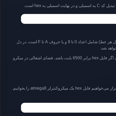
در شکل فوق، محتویات یک فایل hex نشان داده شده است. تمامی این اطلاعات بصورت کدهای ASCII بوده و هر کاراکتر (به غیر از : اول هر خط) شامل اعداد 0 تا 9 و یا حروف A تا F است. در دل
واهد شد.
برای اینکه مقدار فضای اشغال شده از حافظه فلش را به دست آورید، اندازه فایل هگز را در عدد 0.355 ضرب کنید. یعنی اگر فایل hex برابر 6500 بایت باشد، فضای اشغالی در میکرو
صحبت کردیم. حال با استفاده از همین نرم افزار می‌خواهیم فایل hex یک میکروکنترلر atmega8 را بخوانیم.