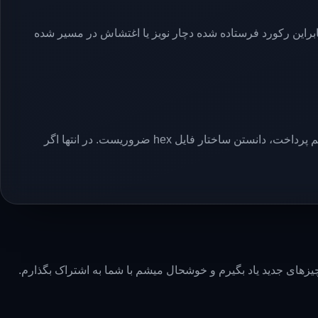
ن، Checksum محاسبه شده با Checksum داخل رکورد یکی نباشد، بنابراین رکورد فرستاده شده دچار نویز یا اغتشاش در مسیر شده
در پروگرامرها با فایل hex سر و کار زیاد است. لذا از آنجا که در 2 مطلب آینده به مفاهیم خود برنامه ریزی یا self programming خواهیم پرداخت، دانستن ساختار فایل hex ضروریست. در انتها اگر