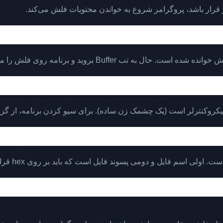
 Buffer بروید و برنامه روی فلش را مشاهده کنید.
 (یک چشمک زن ساده). برای سیو کردن برنامه، از گزینه File بر روی Save Flash کلیک کن