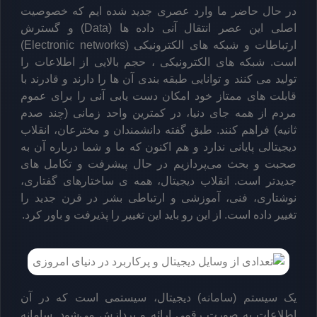
در حال حاضر ما وارد عصری جدید شده ایم که خصوصیت
اصلی این عصر انتقال آنی داده ها (Data) و گسترش
ارتباطات و شبکه های الکترونیکی (Electronic networks)
است. شبکه های الکترونیکی ، حجم بالایی از اطلاعات را
تولید می کنند و توانایی طبقه بندی آن ها را دارند و قادرند با
قابلت های ممتاز خود امکان دست یابی آنی را برای عموم
مردم از همه جای دنیا، در کمترین واحد زمانی (چند صدم
ثانیه) فراهم کنند. طبق گفته دانشمندان و مخترعان، انقلاب
دیجیتالی پایانی ندارد و هم اکنون که ما و شما درباره آن به
صحبت و بحث می‌پردازیم در حال پیشرفت و تکامل های
جدیدتر است. انقلاب دیجیتال، همه ی ساختارهای گفتاری،
نوشتاری، فنی، آموزشی و ارتباطی بشر در قرن جدید را
تغییر داده است. از این رو باید این تغییر را پذیرفت و باور کرد.
یک سیستم (سامانه) دیجیتال، سیستمی است که در آن
اطلاعات به صورت رقمی ارائه و پردازش می‌شود. سامانه