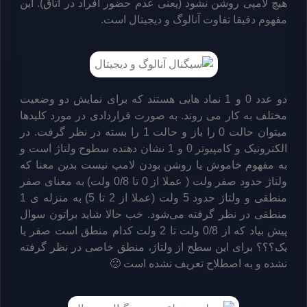
هیچ لامپی روشن نشود (یعنی عدم حضور افراد در اتاق). این
مفهوم دقیقا تفاوت آنالوگ و دیجیتال است.
دو عدد 0 و 1 نماد هایی هستند که برای نمایش دو وضعیت
مختلف به کار می روند. به صورت قراردادی در مورد کلیدها
میتوان حالت 0 را باز و حالت 1 را بسته در نظر گرفت. در
الکترونیک و کامپیوتر 0 و 1 نشان دهنده سطوح ولتاژ است و
به مفهوم خاموش یا روشن بودن لامپ نیست بدین معنا که
ولتاژ حدود صفر ولت ( عملا از 0 تا 0/8 ولت) به معنای صفر
منطقی و ولتاژ حدود 5 ولت (عملا از 2 تا 5) به منزله ی 1
منطقی در نظر گرفته می‌شود. خب حالا شاید براتون سوال
پیش بیاد که از 0/8 ولت تا 2 ولت کدام منطق است صفر یا
یک؟؟؟ برای این سطح از ولتاژ، منطق خاصی در نظر گرفته
نشده و به اصطلاح تعریف نشده است 🙁