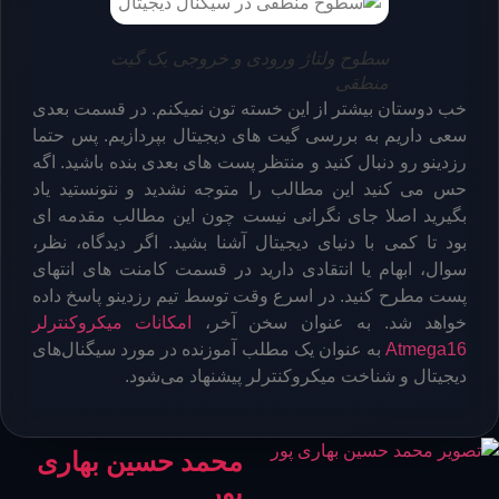
سطوح ولتاژ ورودی و خروجی یک گیت
منطقی
خب دوستان بیشتر از این خسته تون نمیکنم. در قسمت بعدی
سعی داریم به بررسی گیت های دیجیتال بپردازیم. پس حتما
رزدینو رو دنبال کنید و منتظر پست های بعدی بنده باشید. اگه
حس می کنید این مطالب را متوجه نشدید و نتونستید یاد
بگیرید اصلا جای نگرانی نیست چون این مطالب مقدمه ای
بود تا کمی با دنیای دیجیتال آشنا بشید. اگر دیدگاه، نظر،
سوال، ابهام یا انتقادی دارید در قسمت کامنت های انتهای
پست مطرح کنید. در اسرع وقت توسط تیم رزدینو پاسخ داده
خواهد شد. به عنوان سخن آخر،
امکانات میکروکنترلر
Atmega16
به عنوان یک مطلب آموزنده در مورد سیگنال‌های
دیجیتال و شناخت میکروکنترلر پیشنهاد می‌شود.
محمد حسین بهاری
پور