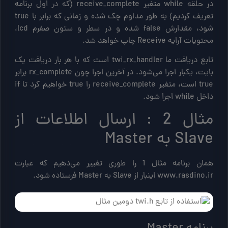
در حلقه while متغیر receive_complete (که در اول برنامه
تعریف کردیم) به طور مداوم چک شده و زمانی که برابر با true
شود، مقدارش false شده و در سطر و ستون صفرم lcd،
محتویات آرایه Receive چاپ خواهد شد.
تابع دریافت ما twi_rx_handler است که با هر بار دریافت یک
بایت، یکبار اجرا می‌شود. در آخرین اجرا چون rx_complete برابر
true است، متغیر receive_complete را true خواهیم کرد تا if
داخل while اجرا شود.
مثال 2 : ارسال اطلاعات از
Slave به Master
همان برنامه مثال 1 را طوری تغییر می‌دهیم که عبارت
www.rasdino.ir اینبار از Slave به Master فرستاده شود.