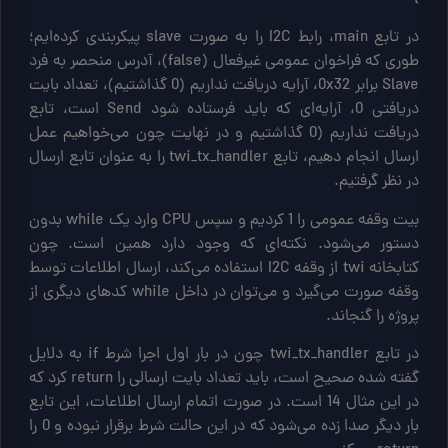
در تابع main، رابط I2C را به صورت slave پیکربندی کرده‌ایم؛
طوری که فراخوان عمومی غیرفعال (false)، آدرس منحصر به فرد
Slave برابر 0x32، آرایه دریافت نداریم (0 گذاشتیم)، تعداد بایت
دریافتی 0، آرایه‌ای که باید فرستاده شود Send است، تابع
دریافت نداریم (0 گذاشتیم و در نهایت چون می‌خواهیم عمل
ارسال انجام دهیم، تابع twi_tx_handler را به عنوان تابع ارسال
در نظر گرفتیم.
بیت وقفه عمومی را 1 کردیم و سپس CPU وارد یک while بدون
دستور می‌شود. نکته‌ای که وجود دارد همین است. چون
کتابخانه twi از وقفه I2C استفاده می‌کند، ارسال اطلاعات توسط
وقفه صورت می‌گیرد و می‌توان در داخل while کدهای دیگری از
پروژه را گنجاند.
در تابع twi_tx_handler چون در بار اول اجرا شرط if به دلایل
گفته شده صحیح است، باید تعداد بایت ارسالی را return کرد که
در این مثال 14 است. در صورت اتمام ارسال اطلاعات، این تابع
بار دیگر صدا زده می‌شود که در این حالت شرط برقرار نبوده و 0 را