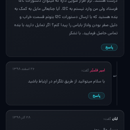
درست هستند. نرم افزار منویی داره که میتوان دستورات I2C
فرستاد ولی من وارد نیستم به I2C. آیا جنابعالی مایل به کمک به
بنده هستید که با ارسال دستورات I2C بتونم قسمت خراب و
دلیل صفر بودن ولتاژ بایاس را پیدا کنم؟ اگر تمایل دارید با بنده
تماس حاصل فرمایید. با تشکر
پاسخ
۲۶ اسفند ۱۳۹۸
امیر قلمبُر
گفت:
با سلام میتوانید از طریق تلگرام در ارتباط باشید
پاسخ
۲۸ آذر ۱۳۹۸
ابان
گفت: