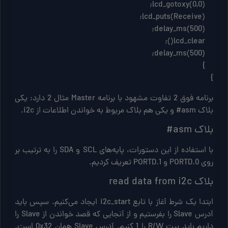
}
برنامه فوق 2 تفاوت مشهود با برنامه Master مثال 2 دارد: یکی
بلاک asm# و یکی هم بلاک مربوط به خواندن اطلاعات از i2c.
بلاک asm#
با استفاده از این دستورات، پایه‌های SCL و SDA را به ترتیب بر
روی PORTD.0 و PORTD.1 تعریف کردیم.
بلاک read data from i2c
ابتدا یک شرط آغاز با تابع i2c_start ایجاد می‌کنیم. سپس باید
آدرس Slave را بفرستیم و از آنجایی که قصد خواندن از Slave را
داریم باید بیت R/W را 1 کنیم. آدرس Slave همان 0x32 است.