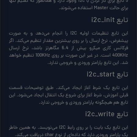
5 تابع برای کار کردن با i2c وجود دارد و همانطور که گفتیم تنها
برای حالت Master استفاده می‌شوند.
تابع i2c_init
این تابع تنظیمات اولیه I2C را انجام می‌دهد و به صورت
پیشفرض، نرخ ارسال را بر روی بیشترین مقدار تنظیم می‌کند. اگر
فرکانس کاری میکرو بیش از 6.4 مگاهرتز باشد، نرخ ارسال
400KHz است. در غیر این صورت بر روی 100KHz تنظیم خواهد
شد. این تابع پارامتر ورودی و خروجی ندارد.
تابع i2c_start
این تابع یک شرط آغاز ایجاد می‌کند. طبق توضیحات قسمت
قبلی آموزش، شرط آغاز برای شروع یک انتقال ایجاد می‌شود. این
تابع هم هیچگونه پارامتر ورودی و خروجی ندارد.
تابع i2c_write
این تابع یک بایت را بر روی رابط I2C می‌نویسد. به همین خاطر
یک پارامتر ورودی دارد که داده‌ای از نوع char دریافت می‌کند.