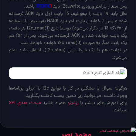
پس مقدار پارامتر ورودی i2c_write باید
1
0110010
باشد.
حال باید 14 بایت را بخوانیم. 13 بایت اول باید ACK فرستاده
شود و پس از خواندن بایت آخر باید NACK بفرستیم. با استفاده
از for (که 13 بار تکرار می‌شود) توسط تابع (1)i2c_read هر دفعه،
یک بایت خوانده شده و ACK فرستاده می‌شود. پس از for هم
یک بایت دیگر به صورت (0)i2c_read خوانده خواهد شد.
در نهایت هم با یک شرط پایان (i2c_stop)، انتقال داده تمام
می‌شود.
هرگونه سوال یا مشکلی در کار با توابع i2c یا اجرای برنامه‌ها
وجود داشت، می‌توانید زیر همین پست کامنت بگذارید.
برای آموزش‌های بیشتر با
رزدینو
همراه باشید
مبحث بعدی SPI
میباشد.
محمد نصر