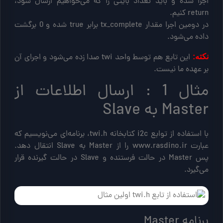
اجرا شده و باید تعداد بایتی را که می‌خواهیم ارسال شود،
return کنیم.
در دومین اجرا مقدار tx_complete برابر true شده و 0 برگشت
داده می‌شود.
این تابع هم توسط واحد twi صدا زده می‌شود و اجرای آن
نکته:
بر عهده ما نیست.
مثال 1 : ارسال اطلاعات از
Master به Slave
با استفاده از توابع i2c کتابخانه twi.h، برنامه‌ای می‌نویسیم که
عبارت www.rasdino.ir را از Master به Slave انتقال دهد.
پس Master در حالت فرستنده و Slave در حالت گیرنده قرار
می‌گیرد.
برنامه Master