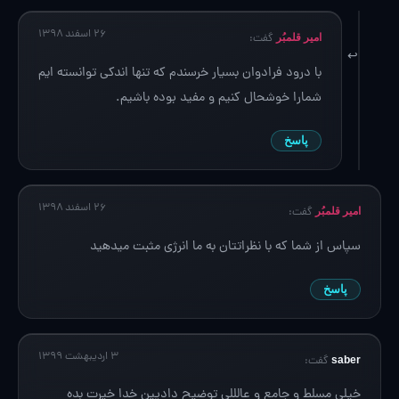
۲۶ اسفند ۱۳۹۸
امیر قلمبُر
گفت:
با درود فرادوان بسیار خرسندم که تنها اندکی توانسته ایم
شمارا خوشحال کنیم و مفید بوده باشیم.
پاسخ
۲۶ اسفند ۱۳۹۸
امیر قلمبُر
گفت:
سپاس از شما که با نظراتتان به ما انرژی مثبت میدهید
پاسخ
۳ اردیبهشت ۱۳۹۹
saber
گفت:
خیلی مسلط و جامع و عالللی توضیح دادیین خدا خیرت بده