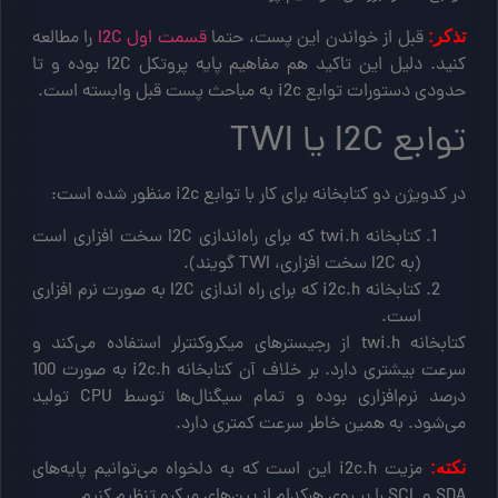
قبل از خواندن این پست، حتما
قسمت اول I2C
را مطالعه
تذکر:
کنید. دلیل این تاکید هم مفاهیم پایه پروتکل I2C بوده و تا
حدودی دستورات توابع i2c به مباحث پست قبل وابسته است.
توابع I2C یا TWI
در کدویژن دو کتابخانه برای کار با توابع i2c منظور شده است:
کتابخانه twi.h که برای راه‌اندازی I2C سخت افزاری است
(به I2C سخت افزاری، TWI گویند).
کتابخانه i2c.h که برای راه اندازی I2C به صورت نرم افزاری
است.
کتابخانه twi.h از رجیسترهای میکروکنترلر استفاده می‌کند و
سرعت بیشتری دارد. بر خلاف آن کتابخانه i2c.h به صورت 100
درصد نرم‌افزاری بوده و تمام سیگنال‌ها توسط CPU تولید
می‌شود. به همین خاطر سرعت کمتری دارد.
مزیت i2c.h این است که به دلخواه می‌توانیم پایه‌های
نکته:
SDA و SCL را بر روی هرکدام از پین‌های میکرو تنظیم کنیم.