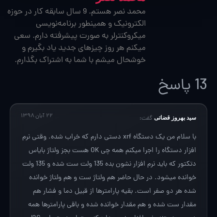
محمد نصر هستم. 9 سال سابقه کار در حوزه
الکترونیک و همینطور برنامه‌نویسی
میکروکنترلر به صورت پیشرفته دارم. سعی
میکنم هر روز چیزهای جدید یاد بگیرم و
خوشحال میشم با شما به اشتراک بگذارم.
13 پاسخ
۲۲ آبان ۱۳۹۸
سید بهروز قضاتی
گفت:
با سلام من یک دستگاه xrf دستی دارم که خراب شده. وقتی نرم
افزار دستگاه را اجرا میکنم همه چی OK هست بجز ولتاژ بایاس
دتکتور که باید نرم افزار نشون بده 135 ولت ست شده و 135 ولت
خوانده میشود. در حال حاضر هم ولتاژ ست و هم ولتاژ خوانده
شده هر دو صفر است. بقیه پارامترها از قبیل دما و فشار هم
مقدار ست شده و هم مقدار خوانده شده و باقی پارامترها همه