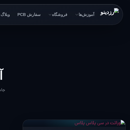
آموزش‌ها
فروشگاه
سفارش PCB
وبلاگ
آ
جام