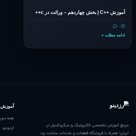
آموزش ++C | بخش چهاردهم – وراثت در c++
…
…
ادامه مطلب »
آموزش
همه دوره
مرجع آموزش تخصصی الکترونیک و میکروکنترلر در
آردوینو
ایران؛ همراه با فروشگاه قطعات و خدمات ساخت برد.