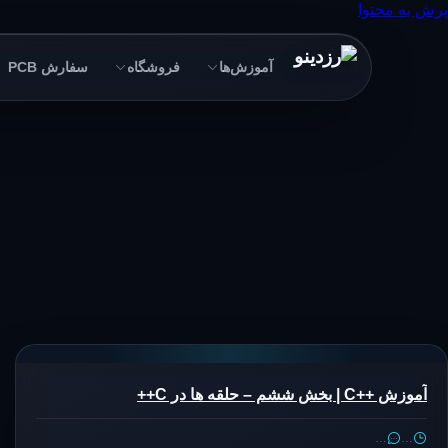
پرش به محتوا
آموزش‌ها
فروشگاه
سفارش PCB
آموزش ++C | بخش ششم – حلقه ها در C++
…
…