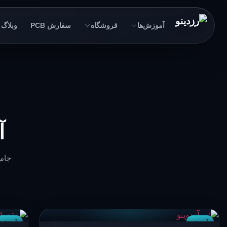
آموزش‌ها
فروشگاه
سفارش PCB
وبلاگ
آ
جامع
آردوینو
آردوینو