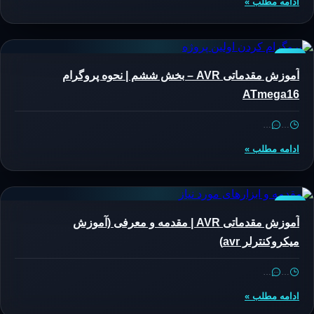
ادامه مطلب »
AVR
آموزش مقدماتی AVR – بخش ششم | نحوه پروگرام
ATmega16
…
…
ادامه مطلب »
AVR
آموزش مقدماتی AVR | مقدمه و معرفی (آموزش
میکروکنترلر avr)
…
…
ادامه مطلب »